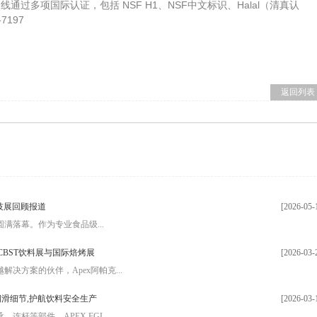
产品线通过多项国际认证，包括 NSF H1、NSF中文标识、Halal（清真认
7197
返回列表
科技展回顾报道
[2026-05-
圆满落幕。作为专业食品级...
CBST饮料展与国际焙烤展
[2026-03-
决方案的伙伴，Apex阿帕克...
备润滑细节,护航饮料安全生产
[2026-03-
杆等部件，APEX FGL...