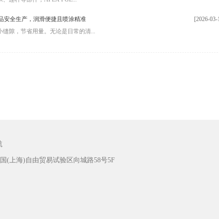
助力乳品安全生产，润滑便捷且喷涂精准
[2026-03-
缝隙，节省用量。无论是日常的清...
航
(上海)自由贸易试验区向城路58号5F