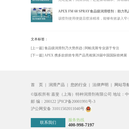
APEX FM 68 SPRAY食品级润滑喷剂：
该喷剂使用便捷且喷涂精准，能够有效渗入窄小
文本标签：
[上一篇] 食品级润滑剂乃大势所趋 | 阿帕克斯专业源于专注
[下一篇] APEX 携多款烘焙专用产品亮相第28届中国国际焙烤展
首 页
|
润滑产品
|
您的行业
|
法律声明
|
网站导
©版权所有:嘉斐（上海）特种润滑剂有限公司 地址：中国
邮 编：200122
沪ICP备20001991号-3
沪公网安备 31011502011040号
服务热线
联系我们
400-998-7197