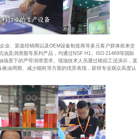
产企业、渠道经销商以及OEM设备制造商等多元客户群体前来交
润滑脂等系列产品，均通过NSF H1、ISO 21469等国际
触场景下的严苛润滑需求。现场技术人员通过模拟工况演示，直
设备换油周期、减少能耗等方面的优异表现，获得专业观众高度认