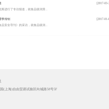
道
[2017-03-
斯进行了专访报道，就食品级润滑...
理李传钊
[2017-01-
品安全导刊》的采访，就食品级润...
航
(上海)自由贸易试验区向城路58号5F