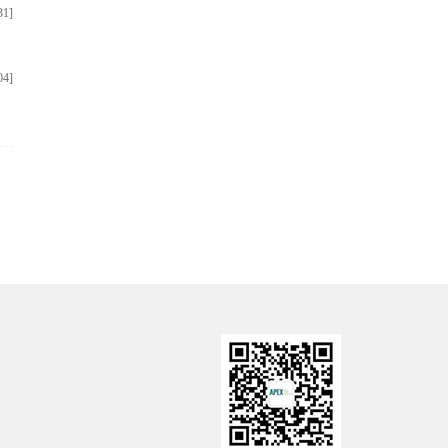
31]
04]