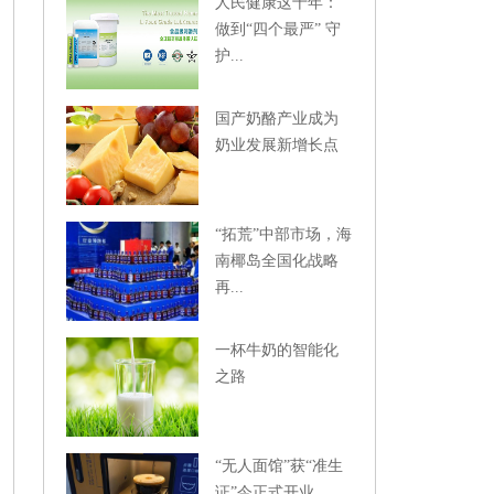
人民健康这十年：
做到“四个最严” 守
护...
国产奶酪产业成为
奶业发展新增长点
“拓荒”中部市场，海
南椰岛全国化战略
再...
一杯牛奶的智能化
之路
“无人面馆”获“准生
证”今正式开业，