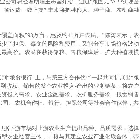
业公司总经理助理王志国介绍，通过“粮圈儿”APP实现全
、省运费、线上卖”.未来将把种粮人、种子商、农机商融
合计覆盖面积598万亩，惠及约41万户农民。”陈涛表示，农
减少了担保、霉变的风险和费用，又能分享市场价格波动
的最高价。农民在获得储粮、售粮保障后，扩大种植规模
到“粮食银行”上，与第三方合作伙伴一起共同扩展出“粮
植到收获、销售的整个农业投入-产出的业务链条，将农户
农资投入需求、农业金融需求、农机服务需求、粮食销售
公司、农机合作社、银行、担保公司等社会合作伙伴，共
，根据下游市场对上游农业生产提出品种、品质需求，选择
新型农业经营主体，中粮与其建立农业产业化联合体，带